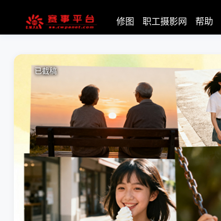
修图
职工摄影网
帮助
已截稿