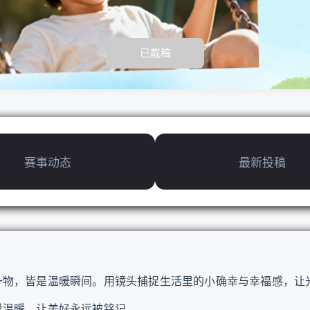
已截稿
赛事动态
最新投稿
物，皆是温暖瞬间。
用镜头捕捉生活里的小确幸与幸福感，让
说温暖，让美好永远被铭记。